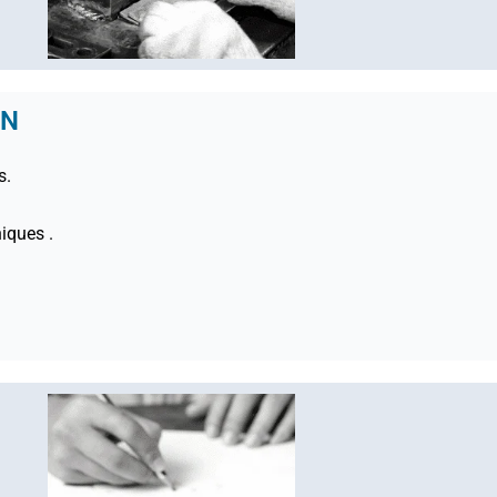
ON
s.
iques .