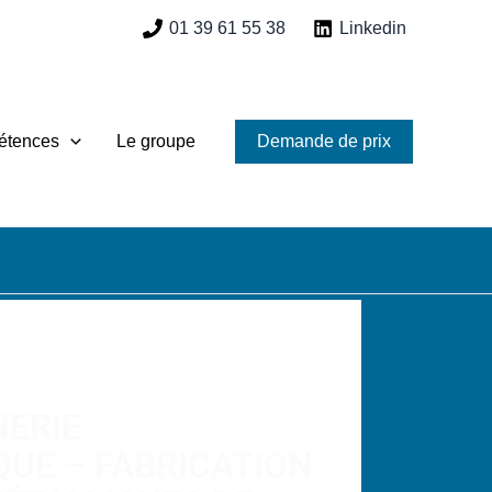
01 39 61 55 38
Linkedin
étences
Le groupe
Demande de prix
REALISATIONS
ERIE
UE – FABRICATION